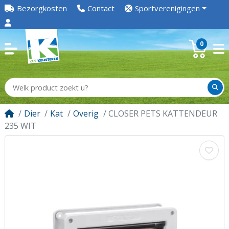
Bezorgkosten
Contact
Sportverenigingen
0
Dier
Kat
Overig
CLOSER PETS KATTENDEUR
235 WIT