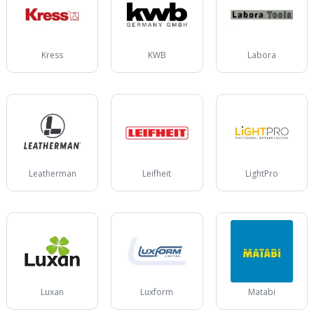
Kress
KWB
Labora
Leatherman
Leifheit
LightPro
Luxan
Luxform
Matabi