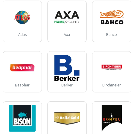
Atlas
Axa
Bahco
Beaphar
Berker
Birchmeier