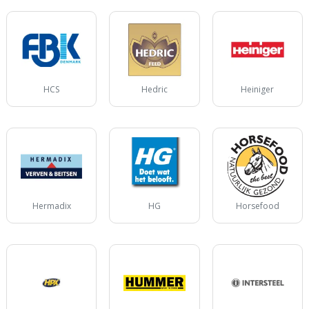
HCS
Hedric
Heiniger
Hermadix
HG
Horsefood