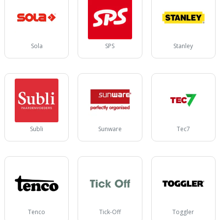
Sola
SPS
Stanley
Subli
Sunware
Tec7
Tenco
Tick-Off
Toggler