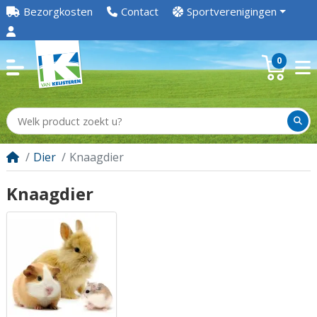
Bezorgkosten
Contact
Sportverenigingen
0
Dier
Knaagdier
Knaagdier