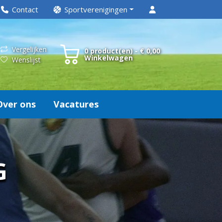
Contact
Sportverenigingen
Vergelijken
0 product(en) - € 0,00
Winkelwagen
Wenslijst
Over ons
Vacatures
G