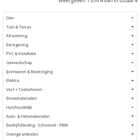
Weergeven 1 t/m 4 van in totaal 4
Dier
Tuin & Terras
Afrastering
Beregening
PVC & Installatie
Gereedschap
IJzerwaren & Bevestiging
Elektra
Verf + Toebehoren
Bouwmaterialen
Huishoudelijk
Auto- & Fietsmaterialen
Bedrijfskleding - Schoeisel - PBM
Overige artikelen