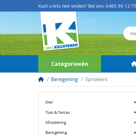
Kunt u iets niet vinden? Bel ons:
0485 36 12 7
Categorieeën
Beregening
Sproeiers
Dier
Tuin & Terras
Afrastering
Beregening