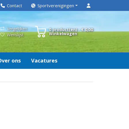
Contact
Sportverenigingen
Vergelijken
0 product(en) - € 0,00
Winkelwagen
Wenslijst
Over ons
Vacatures