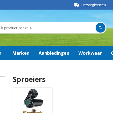
5
Bezorgkosten
Merken
Aanbiedingen
Workwear
Sproeiers