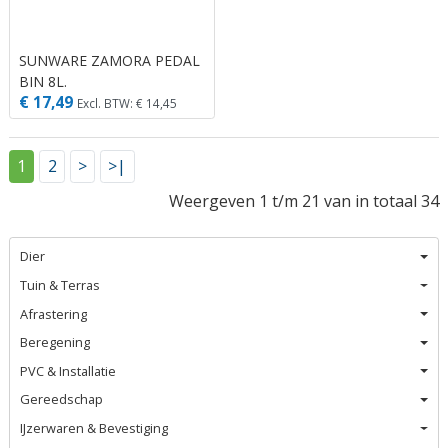
SUNWARE ZAMORA PEDAL
BIN 8L.
€ 17,49
WHITE/ANTHRACITE
Excl. BTW: € 14,45
1
2
>
>|
Weergeven 1 t/m 21 van in totaal 34
Dier
Tuin & Terras
Afrastering
Beregening
PVC & Installatie
Gereedschap
IJzerwaren & Bevestiging