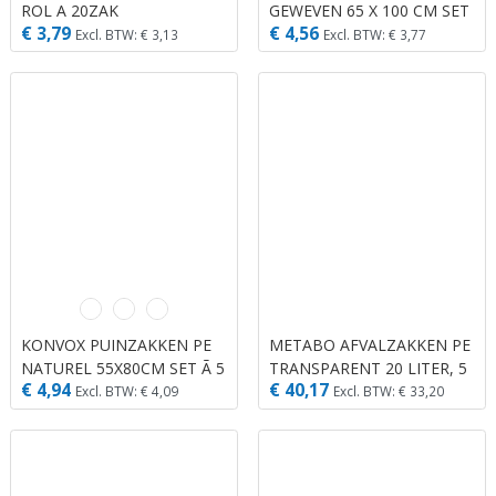
ROL A 20ZAK
GEWEVEN 65 X 100 CM SET
€ 3,79
€ 4,56
A 4 ST
Excl. BTW: € 3,13
Excl. BTW: € 3,77
KONVOX PUINZAKKEN PE
METABO AFVALZAKKEN PE
NATUREL 55X80CM SET Ã 5
TRANSPARENT 20 LITER, 5
€ 4,94
€ 40,17
ST
ST.
Excl. BTW: € 4,09
Excl. BTW: € 33,20