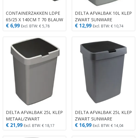
CONTAINERZAKKEN LDPE
DELTA AFVALBAK 10L KLEP
65/25 X 140CM T 70 BLAUW
ZWART SUNWARE
€ 6,99
€ 12,99
-240LTR.
Excl. BTW: € 5,78
Excl. BTW: € 10,74
DELTA AFVALBAK 25L KLEP
DELTA AFVALBAK 25L KLEP
METAAL/ZWART
ZWART SUNWARE
€ 21,99
€ 16,99
Excl. BTW: € 18,17
Excl. BTW: € 14,04