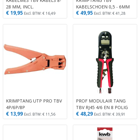
KABELMES TBV KABELS 8-
KRIMPTANG TBV
28 MM, INCL.
KABELSCHOEN 0,5 - 6MM
€ 19,95
€ 49,95
RESERVEMESJE
RBG
Excl. BTW: € 16,49
Excl. BTW: € 41,28
KRIMPTANG UTP PRO TBV
PROF MODULAIR TANG
4P/6P/8P
TBV RJ45 4/6 EN 8 POLIG
€ 13,99
€ 48,29
Excl. BTW: € 11,56
Excl. BTW: € 39,91