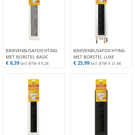
BRIEVENBUSAFDICHTING
BRIEVENBUSAFDICHTING
MET BORSTEL BASIC
MET BORSTEL LUXE
€ 6,39
€ 25,99
ZONDER KLEP WIT
ZONDER KLEP ALUMINIUM
Excl. BTW: € 5,28
Excl. BTW: € 21,48