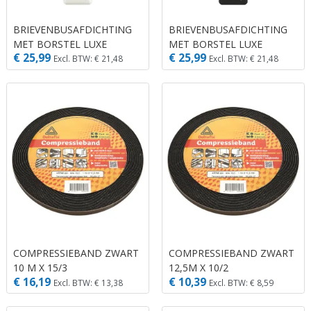
BRIEVENBUSAFDICHTING
BRIEVENBUSAFDICHTING
MET BORSTEL LUXE
MET BORSTEL LUXE
€ 25,99
€ 25,99
ZONDER KLEP ALUMINIUM
ZONDER KLEP ALUMINIUM
Excl. BTW: € 21,48
Excl. BTW: € 21,48
WIT
ZWART
COMPRESSIEBAND ZWART
COMPRESSIEBAND ZWART
10 M X 15/3
12,5M X 10/2
€ 16,19
€ 10,39
Excl. BTW: € 13,38
Excl. BTW: € 8,59