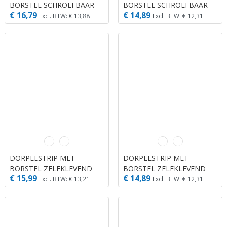
BORSTEL SCHROEFBAAR
BORSTEL SCHROEFBAAR
€ 16,79
€ 14,89
VOOR ONDER DE DEUR
WIT KUNSTSTOF 1.10M X
Excl. BTW: € 13,88
Excl. BTW: € 12,31
ALUMINIUM 1.10M X 27
40 MM X 20 MM
MM X 13 MM
DORPELSTRIP MET
DORPELSTRIP MET
BORSTEL ZELFKLEVEND
BORSTEL ZELFKLEVEND
€ 15,99
€ 14,89
TRANSPARANT 1.10M X 36
WIT KUNSTSTOF 1.10M X
Excl. BTW: € 13,21
Excl. BTW: € 12,31
MM X 15 MM
40 MM X 20 MM