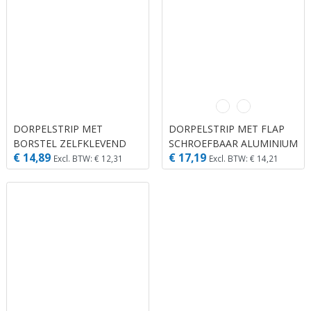
DORPELSTRIP MET
DORPELSTRIP MET FLAP
BORSTEL ZELFKLEVEND
SCHROEFBAAR ALUMINIUM
€ 14,89
€ 17,19
ZWART KUNSTSTOF 1.10M
1.10M X 39 MM X 20 MM
Excl. BTW: € 12,31
Excl. BTW: € 14,21
X 40 MM X 20 MM