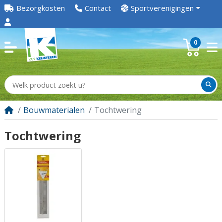
Bezorgkosten
Contact
Sportverenigingen
0
Bouwmaterialen
Tochtwering
Tochtwering