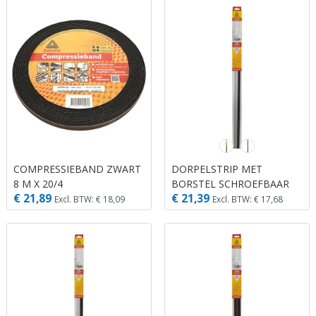
COMPRESSIEBAND ZWART
DORPELSTRIP MET
8 M X 20/4
BORSTEL SCHROEFBAAR
€ 21,89
€ 21,39
ALUMINIUM 1.10M X 30
Excl. BTW: € 18,09
Excl. BTW: € 17,68
MM X 17 MM