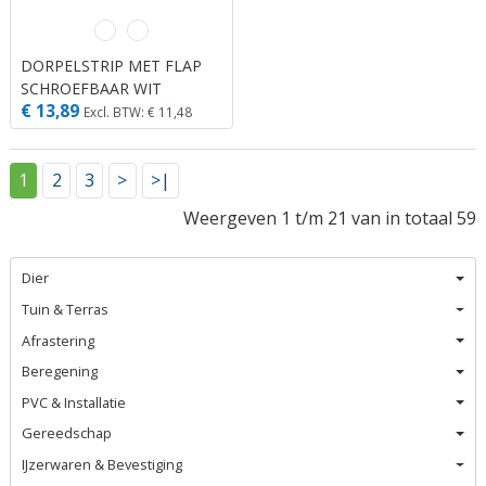
DORPELSTRIP MET FLAP
SCHROEFBAAR WIT
€ 13,89
KUNSTSTOF 1.10M X 41
Excl. BTW: € 11,48
MM X 20 MM
1
2
3
>
>|
Weergeven 1 t/m 21 van in totaal 59
Dier
Tuin & Terras
Afrastering
Beregening
PVC & Installatie
Gereedschap
IJzerwaren & Bevestiging