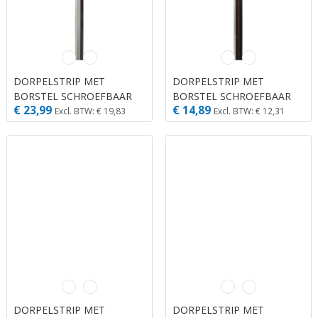
DORPELSTRIP MET
DORPELSTRIP MET
BORSTEL SCHROEFBAAR
BORSTEL SCHROEFBAAR
€ 23,99
€ 14,89
BLIND MONTEERBAAR
BRUIN KUNSTSTOF 1.10M
Excl. BTW: € 19,83
Excl. BTW: € 12,31
ALUMINIUM 1.10M X 36
X 40 MM X 20 MM
MM X 18 MM
DORPELSTRIP MET
DORPELSTRIP MET