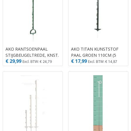
AKO RANTSOENPAAL
AKO TITAN KUNSTSTOF
STIJGBEUGELTREDE, KNST.
PAAL GROEN 110CM (5
€ 29,99
€ 17,99
GROEN 158CM (5 ST)
STUKS)
Excl. BTW: € 24,79
Excl. BTW: € 14,87