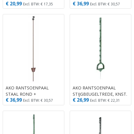
€ 20,99
€ 36,99
STUKS)
TOPRINGISO., 106CM (10
Excl. BTW: € 17,35
Excl. BTW: € 30,57
STUKS)
AKO RANTSOENPAAL
AKO RANTSOENPAAL
STAAL ROND +
STIJGBEUGELTREDE, KNST.
€ 36,99
€ 26,99
KOORDISOLATOR 107CM
GROEN 114CM (5 ST)
Excl. BTW: € 30,57
Excl. BTW: € 22,31
(10 STUKS)