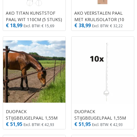
AKO TITAN KUNSTSTOF
AKO VEERSTALEN PAAL
PAAL WIT 110CM (5 STUKS)
MET KRULISOLATOR (10
€ 18,99
€ 38,99
STUKS)
Excl. BTW: € 15,69
Excl. BTW: € 32,22
DUOPACK
DUOPACK
STIJGBEUGELPAAL 1,55M
STIJGBEUGELPAAL 1,55M
€ 51,95
€ 51,95
TERRA (2X5)
WIT (2X5) ACTIE PRIJS!
Excl. BTW: € 42,93
Excl. BTW: € 42,93