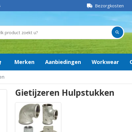
5
Bezorgkosten
Merken
Aanbiedingen
Workwear
en
Gietijzeren Hulpstukken