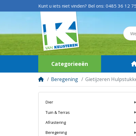
Kunt u iets niet vinden? Bel ons:
0485 36 12 7
Categorieeën
Beregening
Gietijzeren Hulpstukk
Dier
Tuin & Terras
Afrastering
Beregening