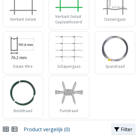
Vierkant Gelast
Vierkant Gelast
Dassengaas
Geplastificeerd
Estate WIre
Schapengaas
Spandraad
Binddraad
Puntdraad
Product vergelijk (0)
Filter