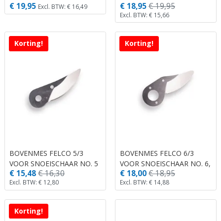
€ 19,95
€ 18,95
€ 19,95
10
4, 11 EN 400.
Excl. BTW: € 16,49
Excl. BTW: € 15,66
Korting!
Korting!
BOVENMES FELCO 5/3
BOVENMES FELCO 6/3
VOOR SNOEISCHAAR NO. 5
VOOR SNOEISCHAAR NO. 6,
€ 15,48
€ 16,30
€ 18,00
€ 18,95
EN 160L
12.
Excl. BTW: € 12,80
Excl. BTW: € 14,88
Korting!