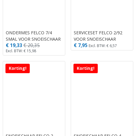
ONDERMES FELCO 7/4
SERVICESET FELCO 2/92
SMAL VOOR SNOEISCHAAR
VOOR SNOEISCHAAR
€ 19,33
€ 20,35
€ 7,95
NO. 7 EN 8.
2,6,7,8,11,12,13 EN 19 OP
Excl. BTW: € 6,57
Excl. BTW: € 15,98
BLIST
Korting!
Korting!
SNOEISCHAAR FELCO 2
SNOEISCHAAR FELCO 4