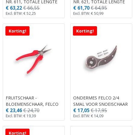
NR. 611, TOTALE LENGTE
NR. 621, TOTALE LENGTE
€ 63,22
€ 66,55
€ 61,70
€ 64,95
50CM, LENGTE BLAD 33
42CM, ZAAGBLAD 24 CM.
Excl. BTW: € 52,25
Excl. BTW: € 50,99
CM.
(VE
Korting!
Korting!
FRUITSCHAAR -
ONDERMES FELCO 2/4
BLOEMENSCHAAR, FELCO
SMAL VOOR SNOEISCHAAR
€ 23,46
€ 24,70
€ 17,05
€ 17,95
310.
NO. 2.
Excl. BTW: € 19,39
Excl. BTW: € 14,09
Korting!