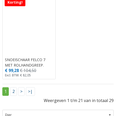
Korting!
SNOEISCHAAR FELCO 7
MET ROLHANDGREEP.
€ 99,28
€ 104,50
(MEDIUM)
Excl. BTW: € 82,05
1
2
>
>|
Weergeven 1 t/m 21 van in totaal 29
Dier