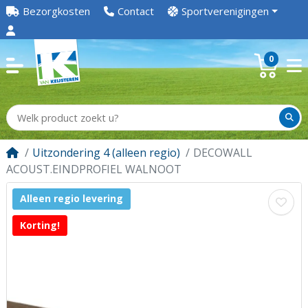
Bezorgkosten
Contact
Sportverenigingen
0
Uitzondering 4 (alleen regio)
DECOWALL
ACOUST.EINDPROFIEL WALNOOT
Alleen regio levering
Korting!