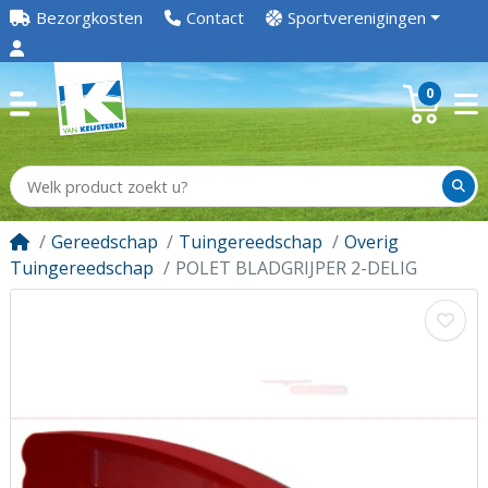
Bezorgkosten
Contact
Sportverenigingen
0
Gereedschap
Tuingereedschap
Overig
Tuingereedschap
POLET BLADGRIJPER 2-DELIG