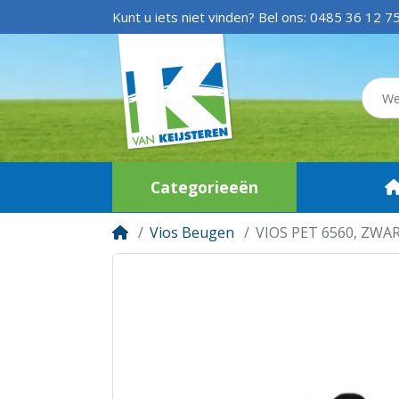
Kunt u iets niet vinden? Bel ons:
0485 36 12 7
Categorieeën
Vios Beugen
VIOS PET 6560, ZWA