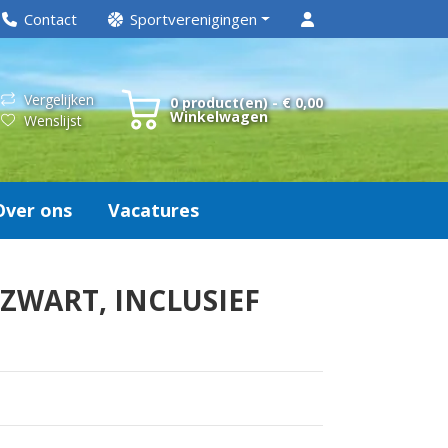
Contact
Sportverenigingen
Vergelijken
0 product(en) - € 0,00
Winkelwagen
Wenslijst
Over ons
Vacatures
, ZWART, INCLUSIEF