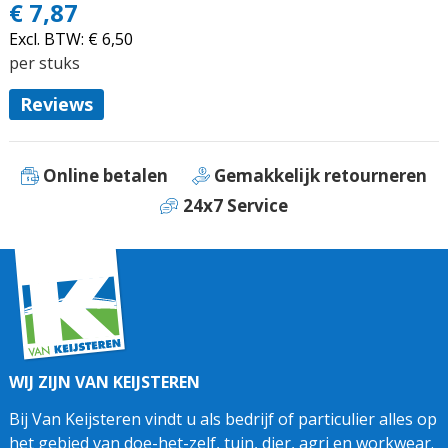
€ 7,87
Excl. BTW:
€ 6,50
per stuks
Reviews
Online betalen
Gemakkelijk retourneren
24x7 Service
WIJ ZIJN VAN KEIJSTEREN
Bij Van Keijsteren vindt u als bedrijf of particulier alles op
het gebied van doe-het-zelf, tuin, dier, agri en workwear.