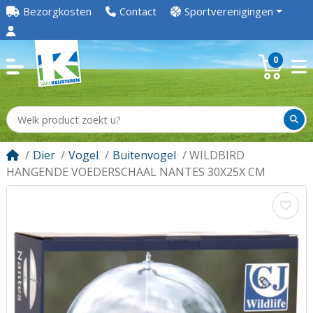
Bezorgkosten
Contact
Sportverenigingen
0
Dier
Vogel
Buitenvogel
WILDBIRD
HANGENDE VOEDERSCHAAL NANTES 30X25X CM