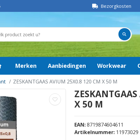
5
Bezorgkosten
Merken
Aanbiedingen
Workwear
ant
ZESKANTGAAS AVIUM 25X0.8 120 CM X 50 M
ZESKANTGAAS 
X 50 M
EAN:
8719874604611
Artikelnummer:
11973029