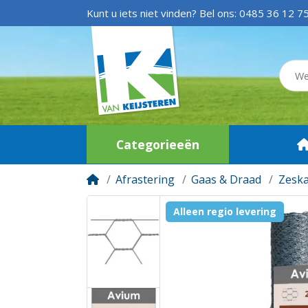
Kunt u iets niet vinden? Bel ons:
0485 36 12 7
Categorieeën
Afrastering
Gaas & Draad
Zesk
Alleen regio levering