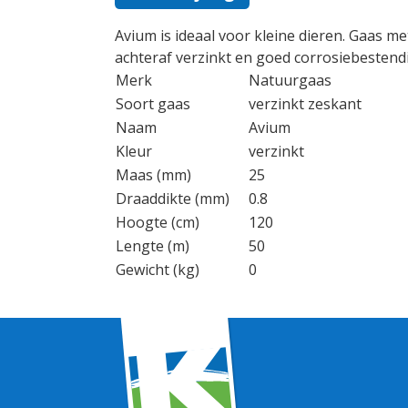
Avium is ideaal voor kleine dieren. Gaas m
achteraf verzinkt en goed corrosiebestendi
Merk
Natuurgaas
Soort gaas
verzinkt zeskant
Naam
Avium
Kleur
verzinkt
Maas (mm)
25
Draaddikte (mm)
0.8
Hoogte (cm)
120
Lengte (m)
50
Gewicht (kg)
0