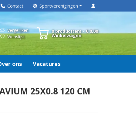
Contact
Sportverenigingen
Vergelijken
0 product(en) - € 0,00
Winkelwagen
Wenslijst
Over ons
Vacatures
AVIUM 25X0.8 120 CM