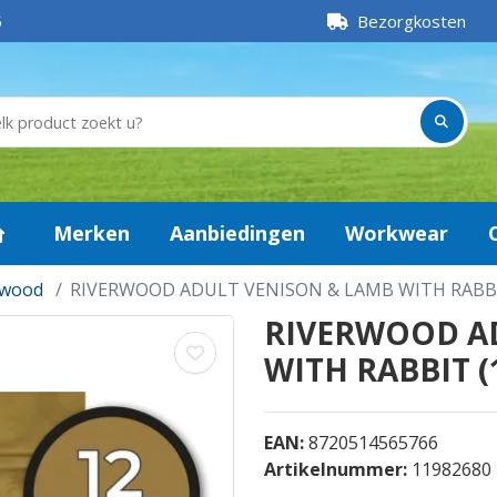
5
Bezorgkosten
Merken
Aanbiedingen
Workwear
rwood
RIVERWOOD ADULT VENISON & LAMB WITH RABBIT
RIVERWOOD A
WITH RABBIT (1
EAN:
8720514565766
Artikelnummer:
11982680