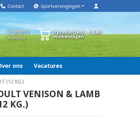
Contact
Sportverenigingen
Vergelijken
0 product(en) - € 0,00
Winkelwagen
Wenslijst
Over ons
Vacatures
 (12 KG.)
DULT VENISON & LAMB
2 KG.)