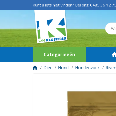
Kunt u iets niet vinden? Bel ons:
0485 36 12 7
Categorieeën
Dier
Hond
Hondenvoer
Rive