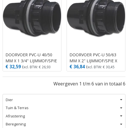
DOORVOER PVC-U 40/50
DOORVOER PVC-U 50/63
MM X 1 3/4" LIJMMOF/SPIE
MM X 2" LIJMMOF/SPIE X
€ 32,59
€ 36,84
X BUITENDRAAD 10BAR
BUITENDRAAD 10BAR
Excl. BTW: € 26,93
Excl. BTW: € 30,45
GRIJS
GRIJS
Weergeven 1 t/m 6 van in totaal 6
Dier
Tuin & Terras
Afrastering
Beregening