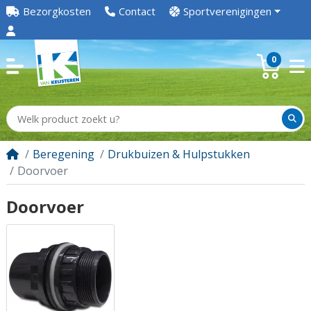
Bezorgkosten
Contact
Sportverenigingen
0
Beregening
Drukbuizen & Hulpstukken
Doorvoer
Doorvoer