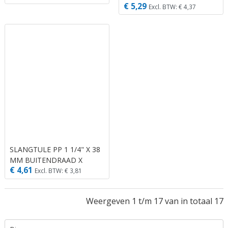
€ 5,29
BINNENDRAAD X
Excl. BTW: € 4,37
SLANGTULE 6BAR GRIJS
SLANGTULE PP 1 1/4" X 38
MM BUITENDRAAD X
€ 4,61
SLANGTULE 6BAR GRIJS
Excl. BTW: € 3,81
Weergeven 1 t/m 17 van in totaal 17