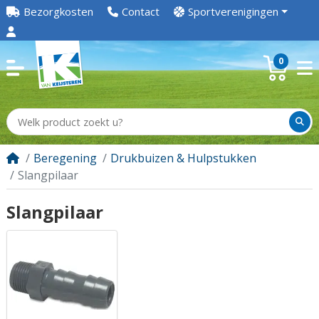
Bezorgkosten
Contact
Sportverenigingen
0
Beregening
Drukbuizen & Hulpstukken
Slangpilaar
Slangpilaar