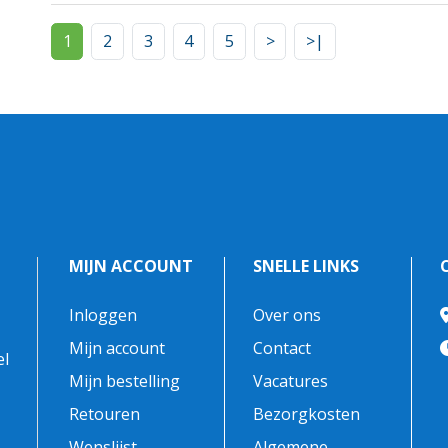
1
2
3
4
5
>
>|
MIJN ACCOUNT
SNELLE LINKS
Inloggen
Over ons
-
Mijn account
Contact
el
Mijn bestelling
Vacatures
Retouren
Bezorgkosten
Wenslijst
Algemene