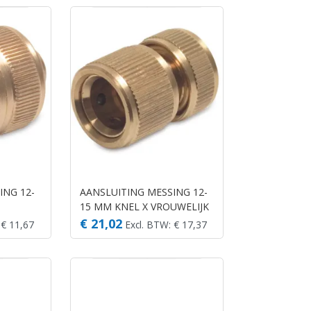
ING 12-
AANSLUITING MESSING 12-
15 MM KNEL X VROUWELIJK
KLIK TYPE MET WATERSTOP
€ 21,02
 € 11,67
Excl. BTW: € 17,37