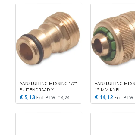
AANSLUITING MESSING 1/2"
AANSLUITING MESS
BUITENDRAAD X
15 MM KNEL
MANNELIJK KLIK
€ 5,13
€ 14,12
Excl. BTW: € 4,24
Excl. BTW: