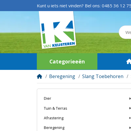
Kunt u iets niet vinden? Bel ons:
0485 36 12 7
Categorieeën
Beregening
Slang Toebehoren
Dier
Tuin & Terras
Afrastering
Beregening