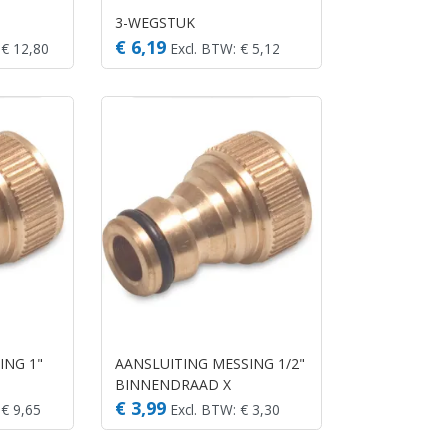
3-WEGSTUK
€ 6,19
 € 12,80
Excl. BTW: € 5,12
ING 1"
AANSLUITING MESSING 1/2"
BINNENDRAAD X
MANNELIJK KLIK
€ 3,99
 € 9,65
Excl. BTW: € 3,30