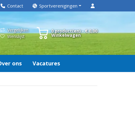
Contact
Sportverenigingen
Vergelijken
0 product(en) - € 0,00
Winkelwagen
Wenslijst
Over ons
Vacatures