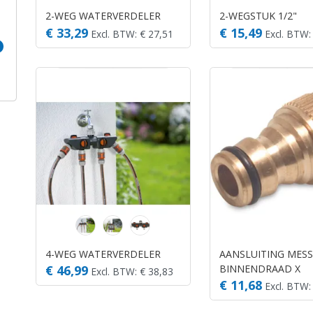
2-WEG WATERVERDELER
2-WEGSTUK 1/2"
€ 33,29
€ 15,49
Excl. BTW: € 27,51
Excl. BTW:
4-WEG WATERVERDELER
AANSLUITING MESS
BINNENDRAAD X
€ 46,99
Excl. BTW: € 38,83
MANNELIJK KLIK
€ 11,68
Excl. BTW: