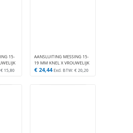
ING 15-
AANSLUITING MESSING 15-
UWELIJK
19 MM KNEL X VROUWELIJK
KLIK TYPE MET WATERSTOP
€ 24,44
 € 15,80
Excl. BTW: € 20,20