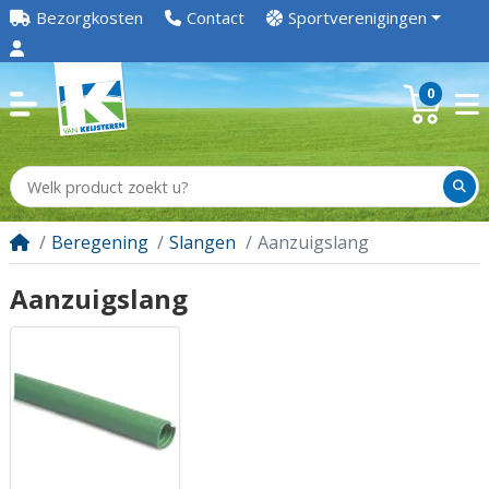
Bezorgkosten
Contact
Sportverenigingen
0
Beregening
Slangen
Aanzuigslang
Aanzuigslang