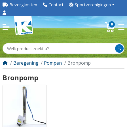
Bezorgkosten
Contact
Sportverenigingen
0
Beregening
Pompen
Bronpomp
Bronpomp