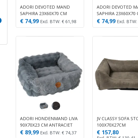
ADORI DEVOTED MAND
ADORI DEVOTED 
SAPHIRA 23X60X70 CM
SAPHIRA 23X60X70
DONKERGROEN
TAUPE
€ 74,99
€ 74,99
Excl. BTW: € 61,98
Excl. BTW:
ADORI HONDENMAND LIVA
JV CLASSY SOFA ST
90X70X23 CM ANTRACIET
100X70X27CM
€ 89,99
€ 157,80
Excl. BTW: € 74,37
Excl. BTW: € 130,41