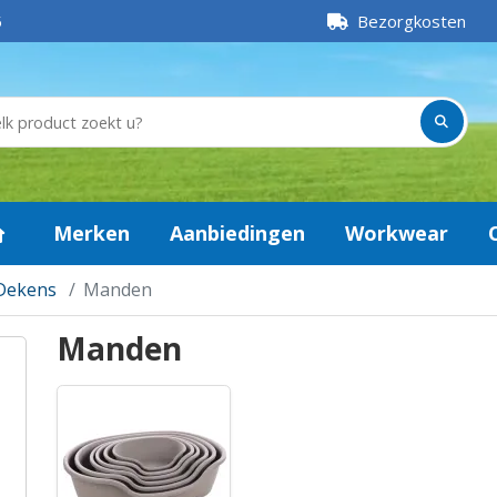
5
Bezorgkosten
Merken
Aanbiedingen
Workwear
Dekens
Manden
Manden