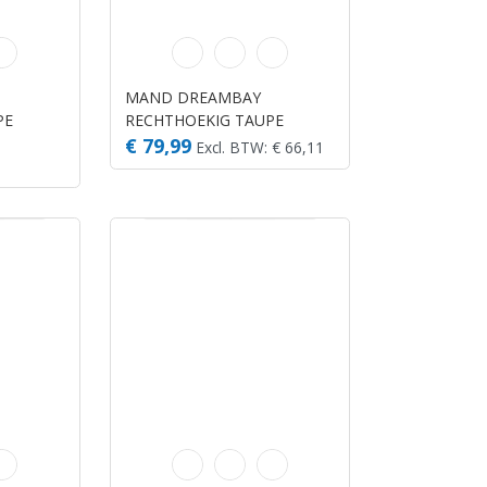
MAND DREAMBAY
PE
RECHTHOEKIG TAUPE
80X67X22CM
€ 79,99
Excl. BTW: € 66,11