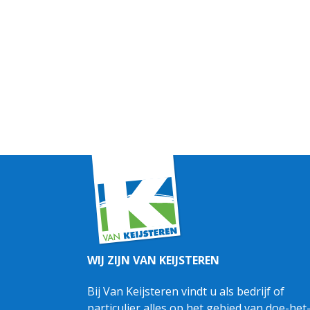
WIJ ZIJN VAN KEIJSTEREN
Bij Van Keijsteren vindt u als bedrijf of
particulier alles op het gebied van doe-het