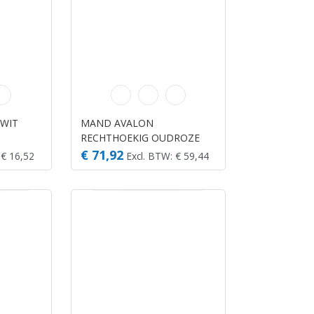
WIT
MAND AVALON
RECHTHOEKIG OUDROZE
65X50X20CM
€ 71,92
 € 16,52
Excl. BTW: € 59,44