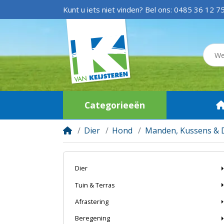
Kunt u iets niet vinden? Bel ons:
0485 36 12 7
Categorieeën
Dier
Hond
Manden, Kussens & 
Dier
Tuin & Terras
Afrastering
Beregening