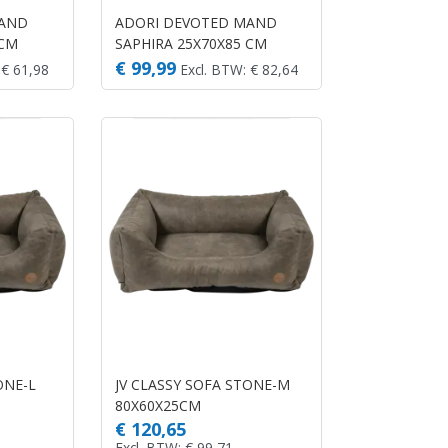
MAND
ADORI DEVOTED MAND
 CM
SAPHIRA 25X70X85 CM
TAUPE
€ 99,99
 € 61,98
Excl. BTW: € 82,64
ONE-L
JV CLASSY SOFA STONE-M
80X60X25CM
€ 120,65
Excl. BTW: € 99,71