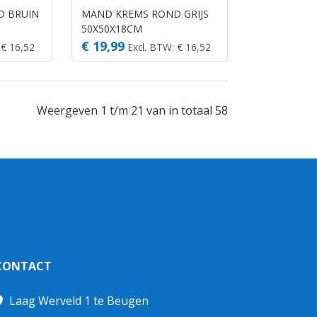
D BRUIN
MAND KREMS ROND GRIJS
50X50X18CM
€ 19,99
 € 16,52
Excl. BTW: € 16,52
Weergeven 1 t/m 21 van in totaal 58
CONTACT
Laag Werveld 1 te Beugen