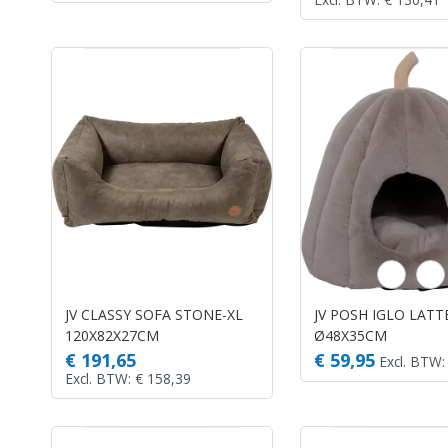
JV CLASSY SOFA STONE-XL
JV POSH IGLO LATT
120X82X27CM
Ø48X35CM
€ 191,65
€ 59,95
Excl. BTW:
Excl. BTW: € 158,39