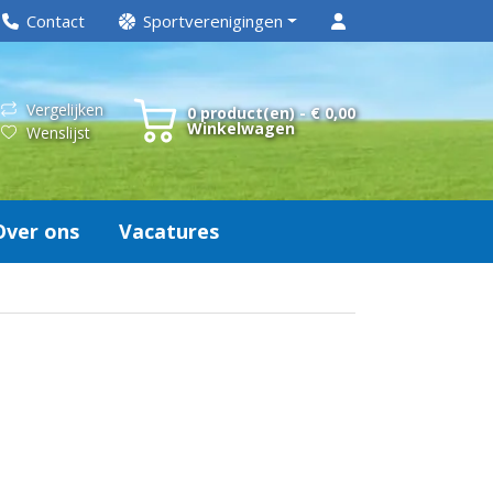
Contact
Sportverenigingen
Vergelijken
0 product(en) - € 0,00
Winkelwagen
Wenslijst
Over ons
Vacatures