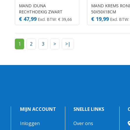
MAND IDUNA
MAND KREMS RON
RECHTHOEKIG ZWART
50X50X18CM
65X45X22CM
€ 47,99
€ 19,99
Excl. BTW: € 39,66
Excl. BTW:
1
2
3
>
>|
MIJN ACCOUNT
SNELLE LINKS
Inloggen
Over ons
-