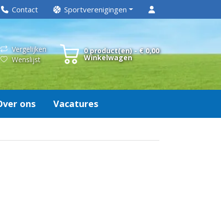
Contact
Sportverenigingen
Vergelijken
0 product(en) - € 0,00
Winkelwagen
Wenslijst
Over ons
Vacatures