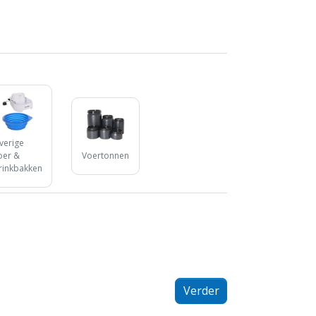
verige
oer &
Voertonnen
rinkbakken
Verder