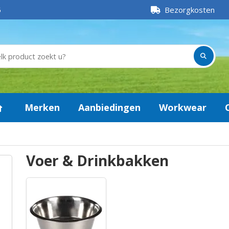
5
Bezorgkosten
Merken
Aanbiedingen
Workwear
Voer & Drinkbakken