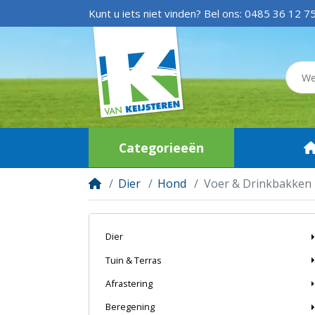
Kunt u iets niet vinden? Bel ons:
0485 36 12 7
Categorieeën
Dier
Hond
Voer & Drinkbakken
Dier
Tuin & Terras
Afrastering
Beregening