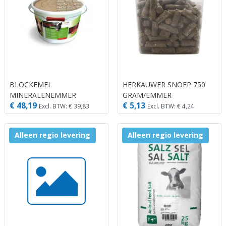
BLOCKEMEL
HERKAUWER SNOEP 750
MINERALENEMMER
GRAM/EMMER
€ 48,19
€ 5,13
PREMIUM/RUNDVEE 25 KG
Excl. BTW: € 39,83
Excl. BTW: € 4,24
Alleen regio levering
Alleen regio levering