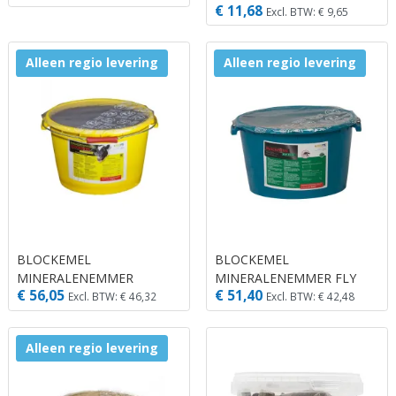
€ 11,68
Excl. BTW: € 9,65
Alleen regio levering
Alleen regio levering
BLOCKEMEL
BLOCKEMEL
MINERALENEMMER
MINERALENEMMER FLY
€ 56,05
€ 51,40
DROOGSTAND 25 KG
FREE 20KG
Excl. BTW: € 46,32
Excl. BTW: € 42,48
Alleen regio levering