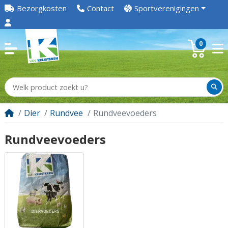
Bezorgkosten
Contact
Sportverenigingen
0
Dier
Rundvee
Rundveevoeders
Rundveevoeders