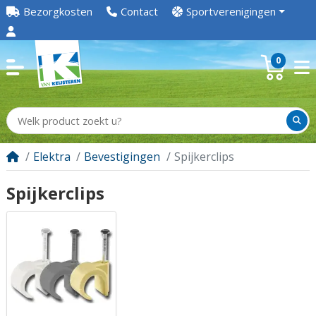
Bezorgkosten
Contact
Sportverenigingen
0
Elektra
Bevestigingen
Spijkerclips
Spijkerclips