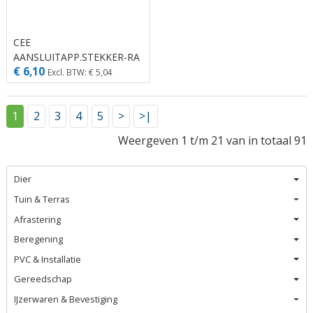
CEE
AANSLUITAPP.STEKKER-RA
€ 6,10
ZW
Excl. BTW: € 5,04
1
2
3
4
5
>
>|
Weergeven 1 t/m 21 van in totaal 91
Dier
Tuin & Terras
Afrastering
Beregening
PVC & Installatie
Gereedschap
IJzerwaren & Bevestiging