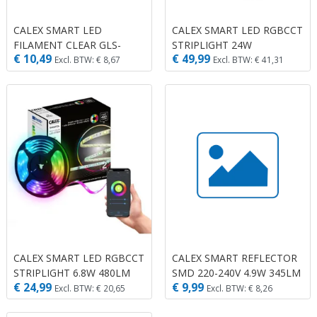
CALEX SMART LED
CALEX SMART LED RGBCCT
FILAMENT CLEAR GLS-
STRIPLIGHT 24W
€ 10,49
€ 49,99
LAMP A60 E27 220-240V 7W
10MTR.INCLUDING DRIVER
Excl. BTW: € 8,67
Excl. BTW: € 41,31
806LM 1800-3000K
CALEX SMART LED RGBCCT
CALEX SMART REFLECTOR
STRIPLIGHT 6.8W 480LM
SMD 220-240V 4.9W 345LM
€ 24,99
€ 9,99
2MTR. INCLUSIEF DRIVER
RGB + 2200-4000K GU10
Excl. BTW: € 20,65
Excl. BTW: € 8,26
DIMBAAR MET APP