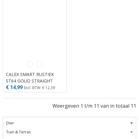
CALEX SMART RUSTIEK
ST64 GOUD STRAIGHT
€ 14,99
FILAMENT 220-240V 7W
Excl. BTW: € 12,39
806LM 1800-3000K E27
DIMBAAR MET APP
Weergeven 1 t/m 11 van in totaal 11
Dier
Tuin & Terras