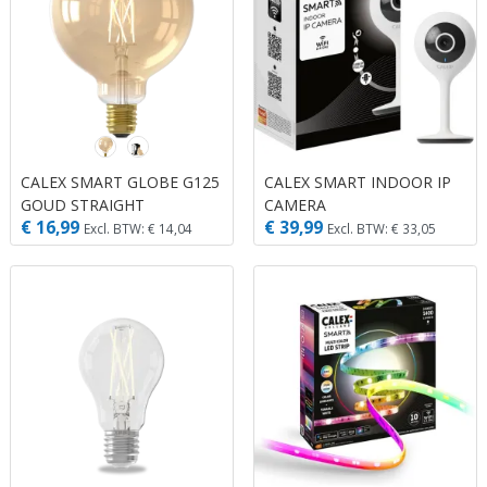
CALEX SMART GLOBE G125
CALEX SMART INDOOR IP
GOUD STRAIGHT
CAMERA
€ 16,99
€ 39,99
FILAMENT 220-240V 7W
Excl. BTW: € 14,04
Excl. BTW: € 33,05
806LM 1800-3000K E27
DIMBAAR MET APP