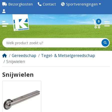
Bezorgkosten
Contact
Sportverenigingen
0
Gereedschap
Tegel- & Metselgereedschap
Snijwielen
Snijwielen