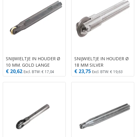
SNIJWIELTJE IN HOUDER Ø
SNIJWIELTJE IN HOUDER Ø
10 MM. GOLD LANGE
18 MM SILVER
€ 20,62
€ 23,75
LEVENSDUUR
Excl. BTW: € 17,04
Excl. BTW: € 19,63