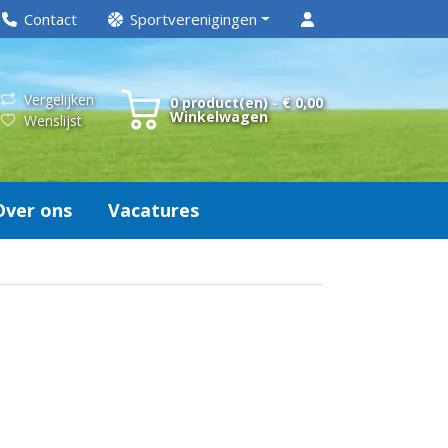
Contact
Sportverenigingen
Vergelijken
0 product(en) - € 0,00
Winkelwagen
Wenslijst
Over ons
Vacatures