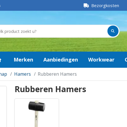
5
Bezorgkosten
Merken
Aanbiedingen
Workwear
hap
Hamers
Rubberen Hamers
Rubberen Hamers