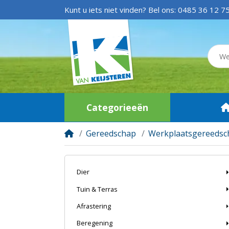
Kunt u iets niet vinden? Bel ons:
0485 36 12 7
Categorieeën
Gereedschap
Werkplaatsgereedsc
Dier
Tuin & Terras
Afrastering
Beregening