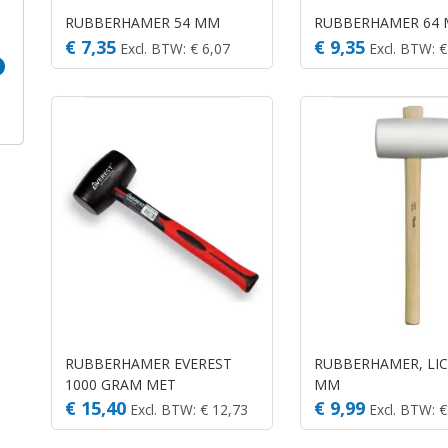
RUBBERHAMER 54 MM
RUBBERHAMER 64
€ 7,35
€ 9,35
Excl. BTW: € 6,07
Excl. BTW: €
RUBBERHAMER EVEREST
RUBBERHAMER, LIC
1000 GRAM MET
MM
FIBERGLASSTEEL. HARD 90
€ 15,40
€ 9,99
Excl. BTW: € 12,73
Excl. BTW: €
SHORE. (GEWI