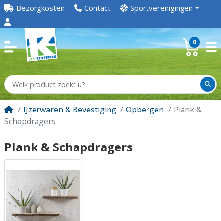
Bezorgkosten
Contact
Sportverenigingen
0
IJzerwaren & Bevestiging
Opbergen
Plank &
Schapdragers
Plank & Schapdragers