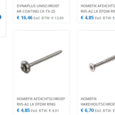
DYNAPLUS UNISCHROEF
HOMEFIX AFDICHT
AR-COATING CK TX-25
RVS-A2 LK EPDM R
4.5X40 (200)
15MM TX-20 4.5X35 
€ 16,46
€ 4,85
Excl. BTW: € 13,60
Excl. BTW: €
HOMEFIX AFDICHTSCHROEF
HOMEFIX
RVS-A2 LK EPDM RING
HARDHOUTSCHROEF
15MM TX-20 4.5X60 (12)
410 PK TX-20 4.0X30
€ 4,85
€ 6,70
Excl. BTW: € 4,01
Excl. BTW: €