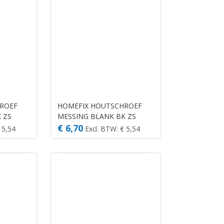
ROEF
HOMEFIX HOUTSCHROEF
 ZS
MESSING BLANK BK ZS
3.5X20 (25)
€ 6,70
 5,54
Excl. BTW: € 5,54