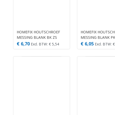
HOMEFIX HOUTSCHROEF
HOMEFIX HOUTSCH
MESSING BLANK BK ZS
MESSING BLANK PK
4.0X25 (20)
2.5X12 (35)
€ 6,70
€ 6,05
Excl. BTW: € 5,54
Excl. BTW: €