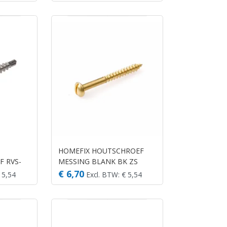
HOMEFIX HOUTSCHROEF
 RVS-
MESSING BLANK BK ZS
 (25)
2.5X16 (35)
€ 6,70
 5,54
Excl. BTW: € 5,54