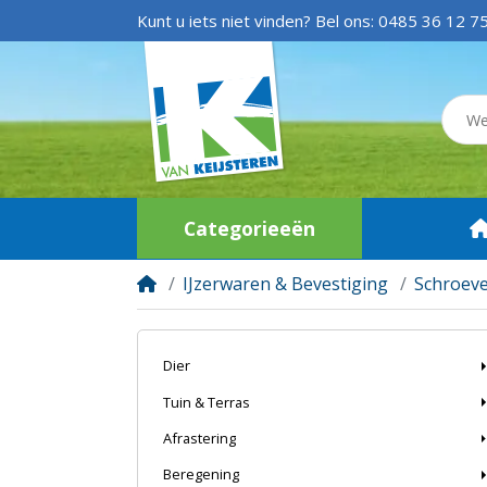
Kunt u iets niet vinden? Bel ons:
0485 36 12 7
Categorieeën
IJzerwaren & Bevestiging
Schroev
Dier
Tuin & Terras
Afrastering
Beregening