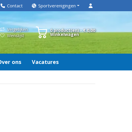
Contact
Sportverenigingen
Vergelijken
0 product(en) - € 0,00
Winkelwagen
Wenslijst
Over ons
Vacatures