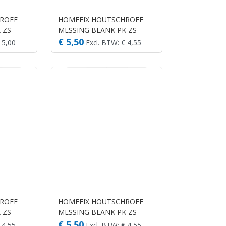
ROEF
HOMEFIX HOUTSCHROEF
 ZS
MESSING BLANK PK ZS
3.0X20 (25)
€ 5,50
 5,00
Excl. BTW: € 4,55
ROEF
HOMEFIX HOUTSCHROEF
 ZS
MESSING BLANK PK ZS
3.5X20 (25)
€ 5,50
 4,55
Excl. BTW: € 4,55