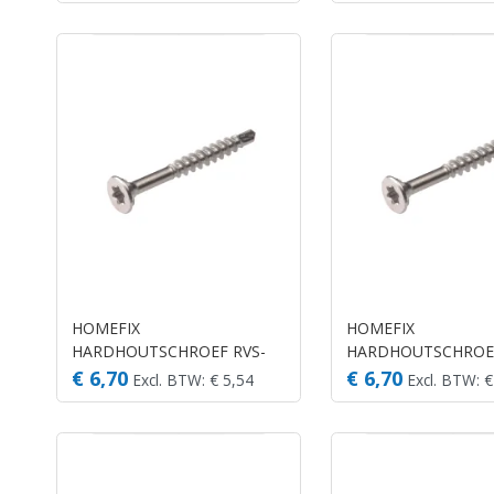
HOMEFIX
HOMEFIX
HARDHOUTSCHROEF RVS-
HARDHOUTSCHROEF
410 PK TX-25 5.0X50 (30)
410 PK TX-25 5.0X60
€ 6,70
€ 6,70
Excl. BTW: € 5,54
Excl. BTW: €