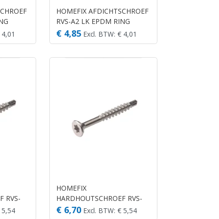
SCHROEF
HOMEFIX AFDICHTSCHROEF
ING
RVS-A2 LK EPDM RING
(18)
15MM TX-20 4.5X50 (14)
€ 4,85
 4,01
Excl. BTW: € 4,01
HOMEFIX
 RVS-
HARDHOUTSCHROEF RVS-
 (60)
410 PK TX-20 4.0X50 (40)
€ 6,70
 5,54
Excl. BTW: € 5,54