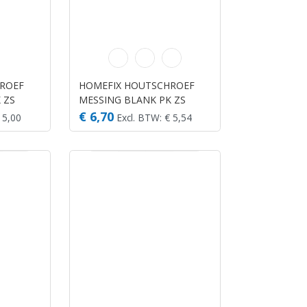
ROEF
HOMEFIX HOUTSCHROEF
 ZS
MESSING BLANK PK ZS
2.5X20 (35)
€ 6,70
 5,00
Excl. BTW: € 5,54