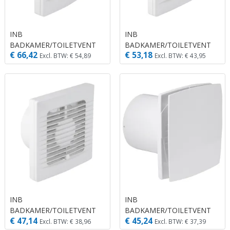
INB
INB
BADKAMER/TOILETVENT
BADKAMER/TOILETVENT
€ 66,42
€ 53,18
EF100VOCHT/TIMWT
EF120 TIMER WIT
Excl. BTW: € 54,89
Excl. BTW: € 43,95
INB
INB
BADKAMER/TOILETVENT
BADKAMER/TOILETVENT
€ 47,14
€ 45,24
EF120 WIT
LD100 WIT
Excl. BTW: € 38,96
Excl. BTW: € 37,39