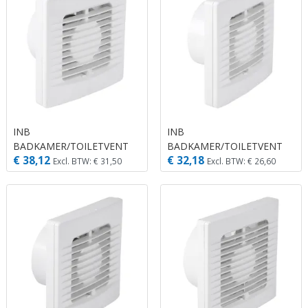
INB
INB
BADKAMER/TOILETVENT
BADKAMER/TOILETVENT
€ 38,12
€ 32,18
EF100 TIMER WIT
EF100 WIT
Excl. BTW: € 31,50
Excl. BTW: € 26,60