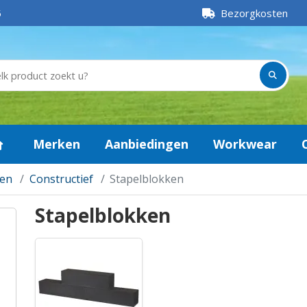
5
Bezorgkosten
Merken
Aanbiedingen
Workwear
len
Constructief
Stapelblokken
Stapelblokken