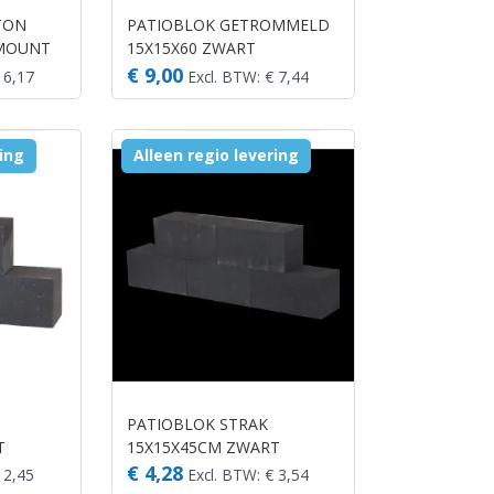
TON
PATIOBLOK GETROMMELD
 MOUNT
15X15X60 ZWART
(STAPELBLOKKEN)
€ 9,00
 6,17
Excl. BTW: € 7,44
ring
Alleen regio levering
PATIOBLOK STRAK
T
15X15X45CM ZWART
(STAPELBLOKKEN)
€ 4,28
 2,45
Excl. BTW: € 3,54