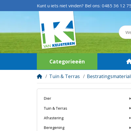
Kunt u iets niet vinden? Bel ons:
0485 36 12 7
Categorieeën
Tuin & Terras
Bestratingsmateria
Dier
Tuin & Terras
Afrastering
Beregening