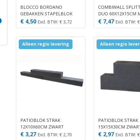
BLOCCO BORDANO
COMBIWALL SPLIT
GEBAKKEN STAPELBLOK
DUO 60X12X15CM
29X10X10CM
EVEREST
€ 4,50
€ 7,47
Excl. BTW: € 3,72
Excl. BTW: €
Alleen regio levering
Alleen regio leve
PATIOBLOK STRAK
PATIOBLOK STRAK
12X10X60CM ZWART
15X15X30CM ZWAR
(STAPELBLOKKEN)
(STAPELBLOKKEN)
€ 3,27
€ 2,97
Excl. BTW: € 2,70
Excl. BTW: €