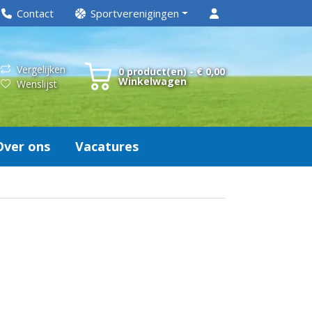
Contact
Sportverenigingen
Vergelijken
0 product(en) - € 0,00
Winkelwagen
Wenslijst
Over ons
Vacatures