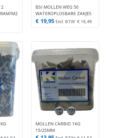
 2
BSI MOLLEN WEG 50
GRAM/M2
WATEROPLOSBARE ZAKJES
€ 19,95
Excl. BTW: € 16,49
0KG
MOLLEN CARBID 1KG
15/25MM
€ 13,95
 € 61,94
Excl. BTW: € 11,53