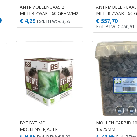
ANTI-MOLLENGAAS 2
ANTI-MOLLENGAAS
METER ZWART 60 GRAM/M2
METER ZWART 60 
(ROL IS 200X2MTR)
(ROL IS 200X2MTR)
€ 4,29
€ 557,70
Excl. BTW: € 3,55
Excl. BTW: € 460,91
BYE BYE MOL
MOLLEN CARBID 1
MOLLENVERJAGER
15/25MM
€ 9,95
€ 74,95
Excl. BTW: € 8,22
Excl. BTW: