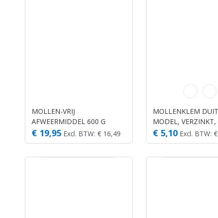
MOLLEN-VRIJ
MOLLENKLEM DUI
AFWEERMIDDEL 600 G
MODEL, VERZINKT,
PLAATJE.
€ 19,95
€ 5,10
Excl. BTW: € 16,49
Excl. BTW: €