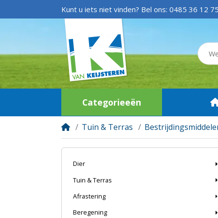
Kunt u iets niet vinden? Bel ons:
0485 36 12 7
Categorieeën
Tuin & Terras
Bestrijdingsmiddele
Dier
Tuin & Terras
Afrastering
Beregening