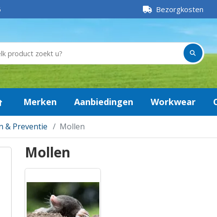
5
Bezorgkosten
Merken
Aanbiedingen
Workwear
n & Preventie
Mollen
Mollen