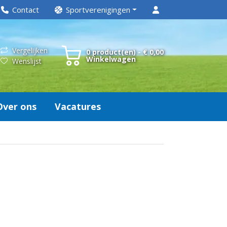
Contact
Sportverenigingen
Vergelijken
0 product(en) - € 0,00
Winkelwagen
Wenslijst
Over ons
Vacatures