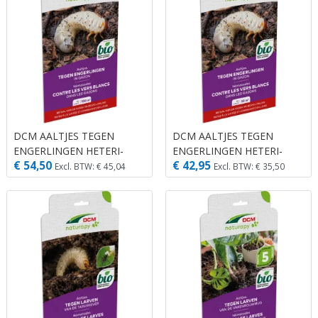
DCM AALTJES TEGEN
DCM AALTJES TEGEN
ENGERLINGEN HETERI-
ENGERLINGEN HETERI-
€ 54,50
€ 42,95
GUARD® 100 M² (50 MIO.
GUARD® 50 M² (25 MIO.
Excl. BTW: € 45,04
Excl. BTW: € 35,50
AALTJES)
AALTJES)