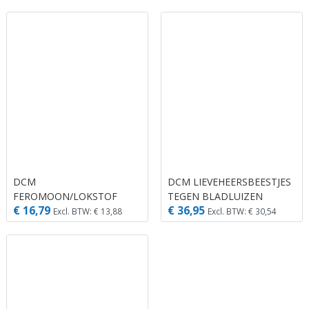
AALTJES)
CYDIA-PHEROMONE® 2
CAPSULES
DCM
DCM LIEVEHEERSBEESTJES
FEROMOON/LOKSTOF
TEGEN BLADLUIZEN
€ 16,79
€ 36,95
PRUIMENMOT GRAPHO-
ADALI-GUARD® 20 M² (100
Excl. BTW: € 13,88
Excl. BTW: € 30,54
PHEROMONE® 2
LARVEN)
CAPSULES