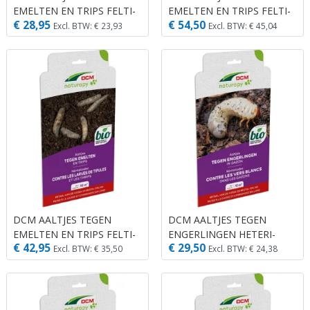
EMELTEN EN TRIPS FELTI-
EMELTEN EN TRIPS FELTI-
€ 28,95
€ 54,50
GUARD® 10 M² (5 MIO.
GUARD® 100 M² (50 MIO.
Excl. BTW: € 23,93
Excl. BTW: € 45,04
AALTJES)
AALTJES)
DCM AALTJES TEGEN
DCM AALTJES TEGEN
EMELTEN EN TRIPS FELTI-
ENGERLINGEN HETERI-
€ 42,95
€ 29,50
GUARD® 50 M² (25 MIO.
GUARD® 10 M² (5 MIO.
Excl. BTW: € 35,50
Excl. BTW: € 24,38
AALTJES)
AALTJES)