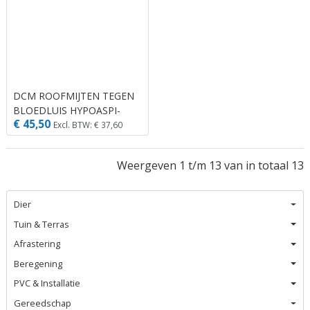
DCM ROOFMIJTEN TEGEN
BLOEDLUIS HYPOASPI-
€ 45,50
GUARD® 12 M² (10.000
Excl. BTW: € 37,60
ROOFMIJTEN)
Weergeven 1 t/m 13 van in totaal 13
Dier
Tuin & Terras
Afrastering
Beregening
PVC & Installatie
Gereedschap