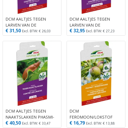
DCM AALTJES TEGEN
DCM AALTJES TEGEN
LARVEN VAN DE
LARVEN VAN DE
€ 31,50
€ 32,95
TAXUSKEVER KRAUSSI-
VARENROUWMUG FELTI-
Excl. BTW: € 26,03
Excl. BTW: € 27,23
GUARD® 10 M² (5 MIO.
GUARD® 6 M² (2 X 3 MIO.
AALTJES)
AALTJES)
DCM AALTJES TEGEN
DCM
NAAKTSLAKKEN PHASMI-
FEROMOON/LOKSTOF
€ 40,50
€ 16,79
GUARD® 40 M² (12 MIO.
FRUITMOT/WORMSTEKIGHEID
Excl. BTW: € 33,47
Excl. BTW: € 13,88