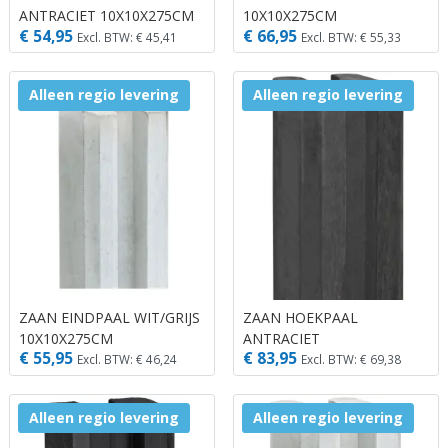
ANTRACIET 10X10X275CM
10X10X275CM
€ 54,95
€ 66,95
Excl. BTW: € 45,41
Excl. BTW: € 55,33
Alleen regio levering
Alleen regio levering
ZAAN EINDPAAL WIT/GRIJS
ZAAN HOEKPAAL
10X10X275CM
ANTRACIET
€ 55,95
€ 83,95
11,5X11,5X275CM
Excl. BTW: € 46,24
Excl. BTW: € 69,38
Alleen regio levering
Alleen regio levering