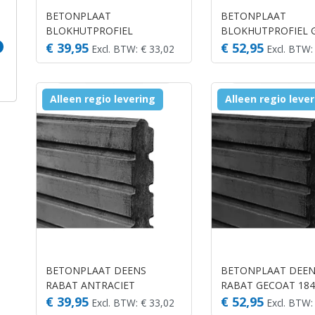
BETONPLAAT
BETONPLAAT
BLOKHUTPROFIEL
BLOKHUTPROFIEL 
ANTRACIET 184X26CM
184X26CM
€ 39,95
€ 52,95
Excl. BTW: € 33,02
Excl. BTW:
Alleen regio levering
Alleen regio leve
BETONPLAAT DEENS
BETONPLAAT DEE
RABAT ANTRACIET
RABAT GECOAT 18
184X26CM
€ 39,95
€ 52,95
Excl. BTW: € 33,02
Excl. BTW: