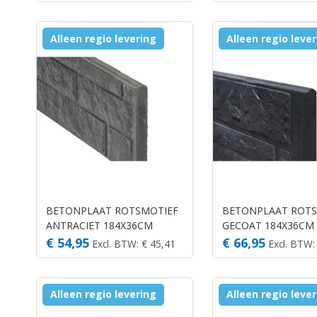
Alleen regio levering
Alleen regio leve
BETONPLAAT ROTSMOTIEF
BETONPLAAT ROTS
ANTRACIET 184X36CM
GECOAT 184X36CM
€ 54,95
€ 66,95
Excl. BTW: € 45,41
Excl. BTW:
Alleen regio levering
Alleen regio leve