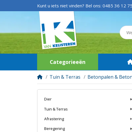
Kunt u iets niet vinden? Bel ons:
0485 36 12 7
Categorieeën
Tuin & Terras
Betonpalen & Beton
Dier
Tuin & Terras
Afrastering
Beregening