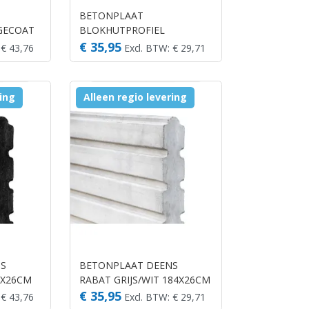
BETONPLAAT
GECOAT
BLOKHUTPROFIEL
WIT/GRIJS 184X26CM
€ 35,95
 € 43,76
Excl. BTW: € 29,71
ring
Alleen regio levering
NS
BETONPLAAT DEENS
4X26CM
RABAT GRIJS/WIT 184X26CM
€ 35,95
 € 43,76
Excl. BTW: € 29,71