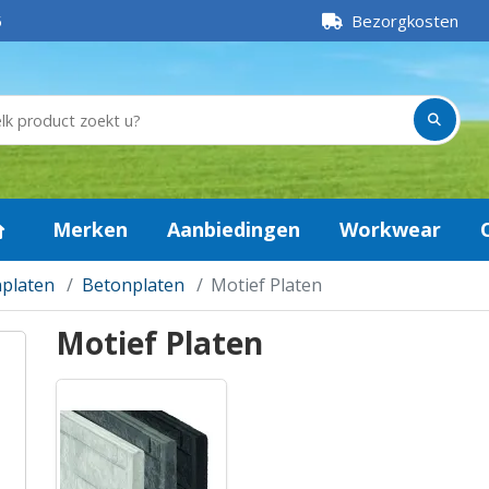
5
Bezorgkosten
Merken
Aanbiedingen
Workwear
platen
Betonplaten
Motief Platen
Motief Platen