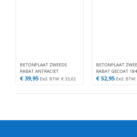
BETONPLAAT ZWEEDS
BETONPLAAT ZWE
RABAT ANTRACIET
RABAT GECOAT 18
184X26CM
€ 39,95
€ 52,95
Excl. BTW: € 33,02
Excl. BTW: