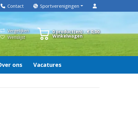
Contact
Sportverenigingen
Vergelijken
0 product(en) - € 0,00
Winkelwagen
Wenslijst
Over ons
Vacatures