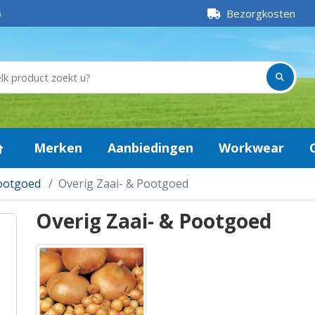
5
Bezorgkosten
Merken
Aanbiedingen
Workwear
Pootgoed
Overig Zaai- & Pootgoed
Overig Zaai- & Pootgoed