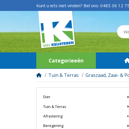
Kunt u iets niet vinden? Bel ons:
0485 36 12 7
Categorieeën
Tuin & Terras
Graszaad, Zaai- & 
Dier
Tuin & Terras
Afrastering
Beregening