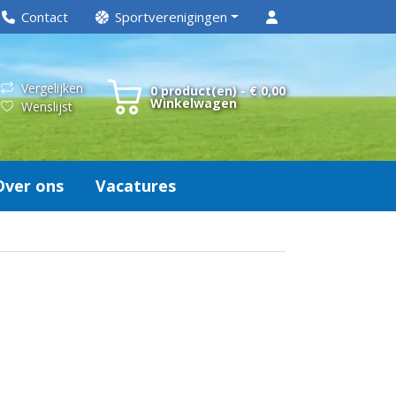
Contact
Sportverenigingen
Vergelijken
0 product(en) - € 0,00
Winkelwagen
Wenslijst
Over ons
Vacatures