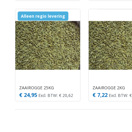
Alleen regio levering
ZAAIROGGE 25KG
ZAAIROGGE 2KG
€ 24,95
€ 7,22
Excl. BTW: € 20,62
Excl. BTW: €