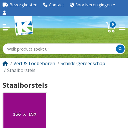
Bezorgkosten
Contact
Sportverenigingen
0
Verf & Toebehoren
Schildergereedschap
Staalborstels
Staalborstels