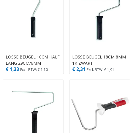
LOSSE BEUGEL 10CM HALF
LOSSE BEUGEL 18CM 8MM
LANG 29CM/6MM
1K ZWART
€ 1,33
€ 2,31
86003099 1K ZWART
Excl. BTW: € 1,10
Excl. BTW: € 1,91